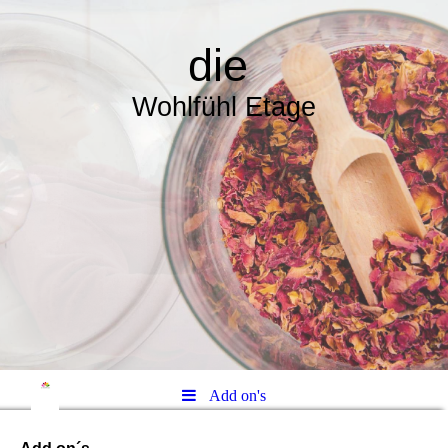
die
Wohlfühl Etage
Add on's